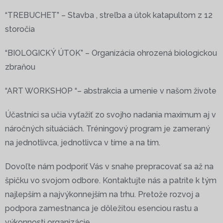
“TREBUCHET” – Stavba , streľba a útok katapultom z 12
storočia
“BIOLOGICKÝ ÚTOK” – Organizácia ohrozená biologickou
zbraňou
“ART WORKSHOP “– abstrakcia a umenie v našom živote
Účastníci sa učia vyťažiť zo svojho nadania maximum aj v
náročných situáciách. Tréningový program je zameraný
na jednotlivca, jednotlivca v tíme a na tím.
Dovoľte nám podporiť Vás v snahe prepracovať sa až na
špičku vo svojom odbore. Kontaktujte nás a patrite k tým
najlepším a najvýkonnejším na trhu. Pretože rozvoj a
podpora zamestnanca je dôležitou esenciou rastu a
výkonnosti organizácie.